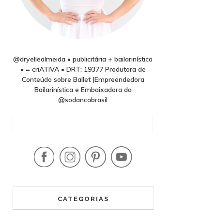
@dryellealmeida • publicitária + bailarinística
• = criATIVA • DRT: 19377 Produtora de
Conteúdo sobre Ballet |Empreendedora
Bailarinística e Embaixadora da
@sodancabrasil
CATEGORIAS