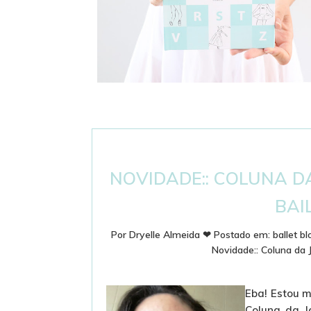
DICIONÁRIO DE BALLET - PASSOS E
TERMINOLOGIA
NOVIDADE:: COLUNA 
BAI
Por
Dryelle Almeida
❤
Postado em:
ballet bl
Novidade:: Coluna da 
Eba! Estou m
Coluna da Ja