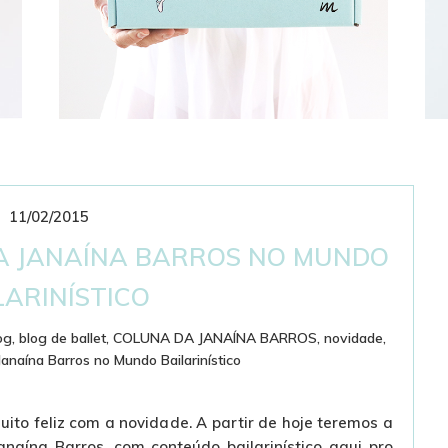
11/02/2015
CLUBE DE ASSINATURAS
BAILARINÍSTICO
DA JANAÍNA BARROS NO MUNDO
LARINÍSTICO
og
,
blog de ballet
,
COLUNA DA JANAÍNA BARROS
,
novidade
,
Janaína Barros no Mundo Bailarinístico
uito feliz com a novidade. A partir de hoje teremos a
naína Barros, com conteúdo bailarinístico aqui pro