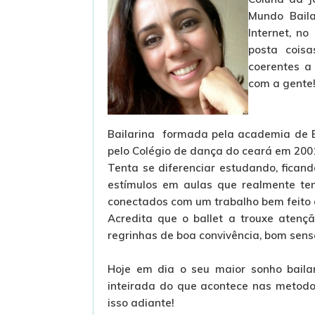
Mundo Baila
Internet, n
posta coisa
coerentes a
com a gente
Bailarina formada pela academia de B
pelo Colégio de dança do ceará em 200
Tenta se diferenciar estudando, fica
estímulos em aulas que realmente te
conectados com um trabalho bem feito 
Acredita que o ballet a trouxe atenção
regrinhas de boa convivência, bom senso,
Hoje em dia o seu maior sonho bailar
inteirada do que acontece nas metodo
isso adiante!