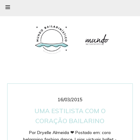
≡
16/03/2015
UMA ESTILISTA COM O
CORAÇÃO BAILARINO
Por
Dryelle Almeida
❤
Postado em:
cora
belarmino fashion dance
,
Lojas virtuais ballet -