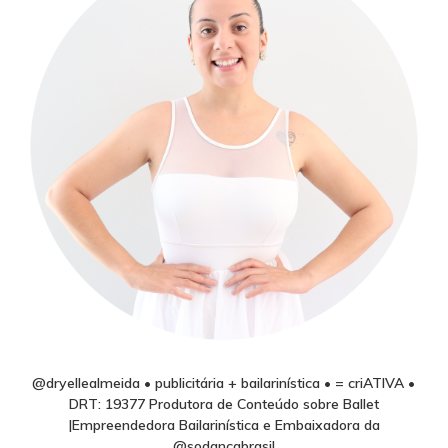
@dryellealmeida • publicitária + bailarinística • = criATIVA •
DRT: 19377 Produtora de Conteúdo sobre Ballet
|Empreendedora Bailarinística e Embaixadora da
@sodancabrasil