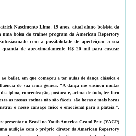
trick Nascimento Lima, 19 anos, atual aluno bolsista da
m uma bolsa do trainee program da American Repertory
Entusiasmado com a possibilidade de aperfeiçoar a sua
a quantia de aproximadamente R$ 20 mil para custear
 ao ballet, em que começou a ter aulas de dança clássica e
fluência de sua irmã gêmea. “A dança me ensinou muitas
disciplina, concentração, postura e, acima de tudo, ter foco
zes as nossas rotinas não são fáceis, são horas e mais horas
strar o nosso cansaço físico e emocional para a plateia.”,
a representar o Brasil no Youth America Grand Prix (YAGP)
r uma audição com o próprio diretor da American Repertory