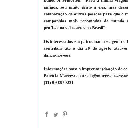
Ballet of Princeton. “Para a minha viagem 
amigos, sou muito grato a eles, mas des
colaboração de outras pessoas para que o m
companhias mais renomadas do mundo e,
profissionais das artes no Brasil”.
Os interessados em patrocinar a viagem do 
contribuir até o dia 20 de agosto através 
danca-nos-eua
Informações para a imprensa: (doação de co
Patrícia Marrese- patricia@marreseassessor
(11) 9 68579231