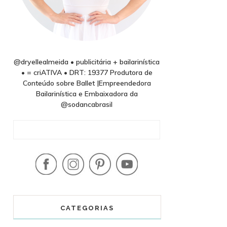
@dryellealmeida • publicitária + bailarinística
• = criATIVA • DRT: 19377 Produtora de
Conteúdo sobre Ballet |Empreendedora
Bailarinística e Embaixadora da
@sodancabrasil
CATEGORIAS