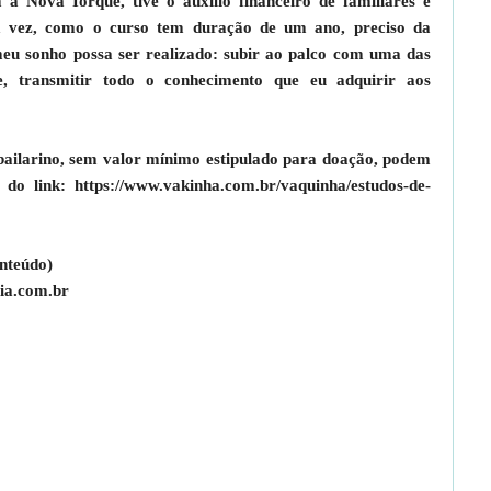
à Nova Iorque, tive o auxílio financeiro de familiares e
sa vez, como o curso tem duração de um ano, preciso da
eu sonho possa ser realizado: subir ao palco com uma das
 transmitir todo o conhecimento que eu adquirir aos
bailarino, sem valor mínimo estipulado para doação, podem
do link: https://www.vakinha.com.br/vaquinha/estudos-de-
nteúdo)
ia.com.br