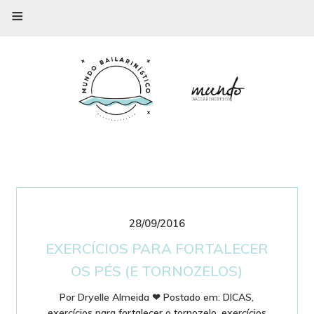
≡
28/09/2016
EXERCÍCIOS PARA FORTALECER
OS PÉS (E TORNOZELOS)
Por
Dryelle Almeida
❤
Postado em:
DICAS
,
exercícios para fortalecer o tornozelo
,
exercícios