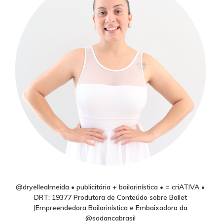
@dryellealmeida • publicitária + bailarinística • = criATIVA •
DRT: 19377 Produtora de Conteúdo sobre Ballet
|Empreendedora Bailarinística e Embaixadora da
@sodancabrasil