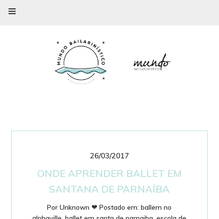
≡
26/03/2017
ONDE APRENDER BALLET EM
SANTANA DE PARNAÍBA
Por
Unknown
❤
Postado em:
ballem no
alphaville
,
ballet em santa de parnaiba
,
escola de