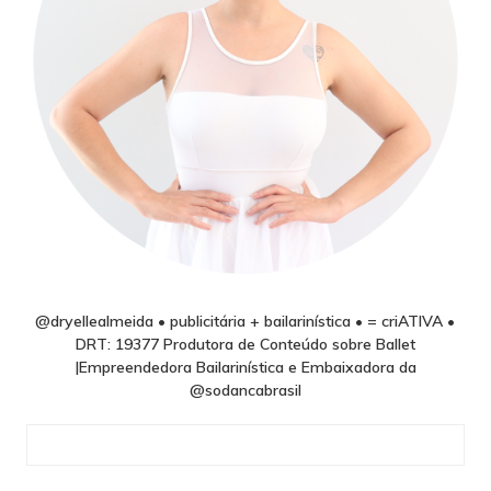
@dryellealmeida • publicitária + bailarinística • = criATIVA •
DRT: 19377 Produtora de Conteúdo sobre Ballet
|Empreendedora Bailarinística e Embaixadora da
@sodancabrasil