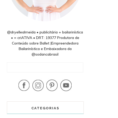
@dryellealmeida • publicitária + bailarinística
• = criATIVA • DRT: 19377 Produtora de
Conteúdo sobre Ballet |Empreendedora
Bailarinística e Embaixadora da
@sodancabrasil
CATEGORIAS