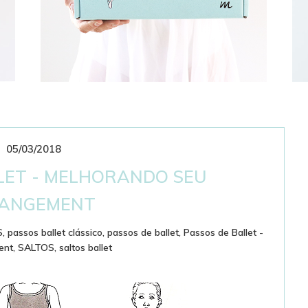
05/03/2018
CLUBE DE ASSINATURAS
BAILARINÍSTICO
LET - MELHORANDO SEU
ANGEMENT
S
,
passos ballet clássico
,
passos de ballet
,
Passos de Ballet -
ent
,
SALTOS
,
saltos ballet