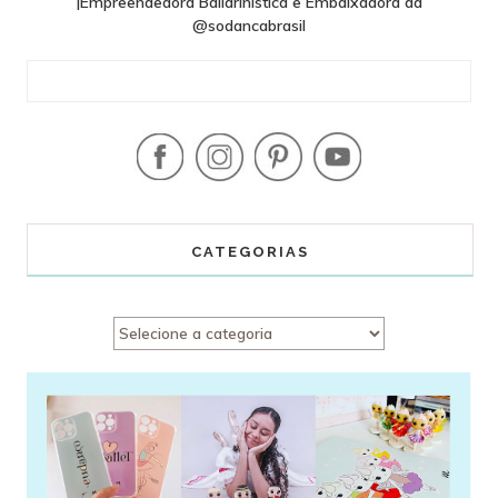
|Empreendedora Bailarinística e Embaixadora da
@sodancabrasil
CATEGORIAS