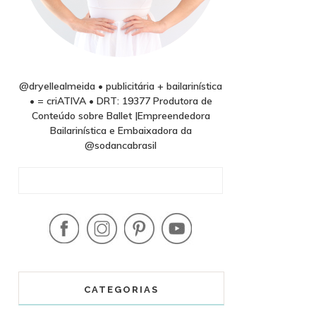
@dryellealmeida • publicitária + bailarinística
• = criATIVA • DRT: 19377 Produtora de
Conteúdo sobre Ballet |Empreendedora
Bailarinística e Embaixadora da
@sodancabrasil
CATEGORIAS