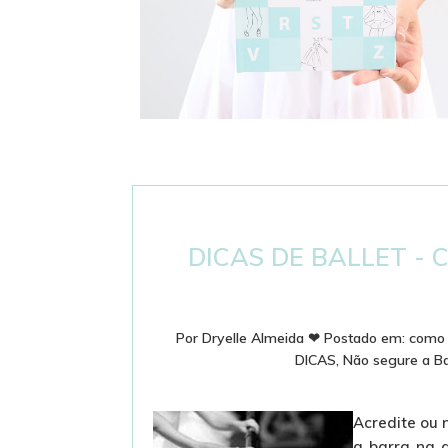
DICIONÁRIO DE BALLET - PASSOS E
TERMINOLOGIA
DICAS DE BALLET -
Por
Dryelle Almeida
❤
Postado em:
como 
DICAS
,
Não segure a Ba
Acredite ou 
a barra na 