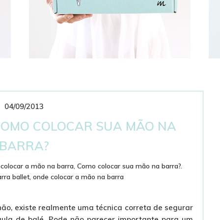
04/09/2013
CLUBE DE ASSINATURAS
BAILARINÍSTICO
 COMO COLOCAR SUA MÃO NA
BARRA?
colocar a mão na barra
,
Como colocar sua mão na barra?.
rra ballet
,
onde colocar a mão na barra
não, existe realmente uma técnica correta de segurar
aula de balé. Pode não parecer importante para um