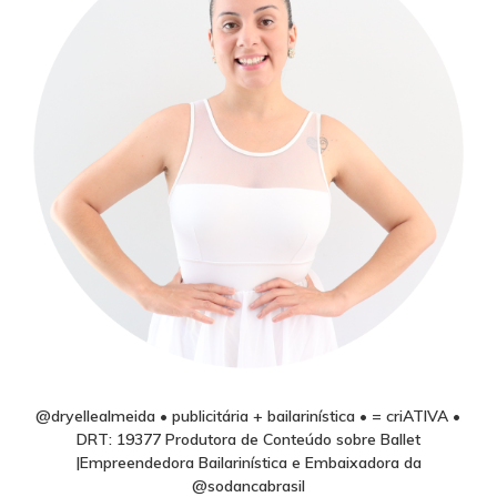
@dryellealmeida • publicitária + bailarinística • = criATIVA •
DRT: 19377 Produtora de Conteúdo sobre Ballet
|Empreendedora Bailarinística e Embaixadora da
@sodancabrasil