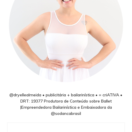
@dryellealmeida • publicitária + bailarinística • = criATIVA •
DRT: 19377 Produtora de Conteúdo sobre Ballet
|Empreendedora Bailarinística e Embaixadora da
@sodancabrasil