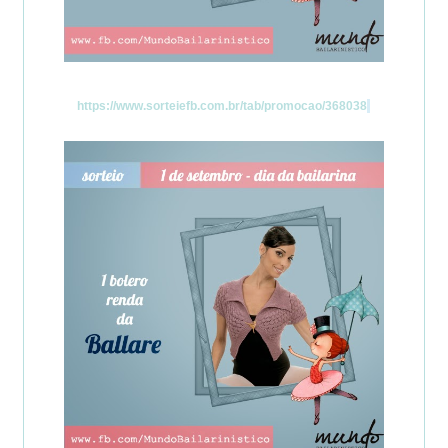
https://www.sorteiefb.com.br/tab/promocao/368038