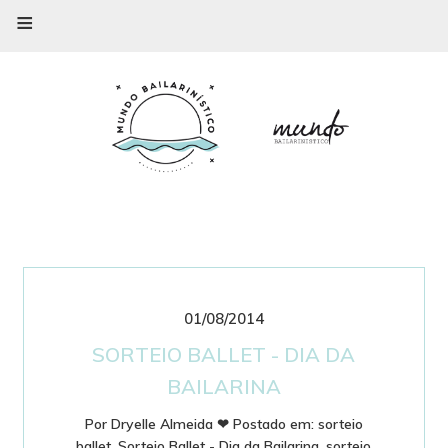
≡
01/08/2014
SORTEIO BALLET - DIA DA
BAILARINA
Por
Dryelle Almeida
❤
Postado em:
sorteio
ballet
,
Sorteio Ballet - Dia da Bailarina
,
sorteio