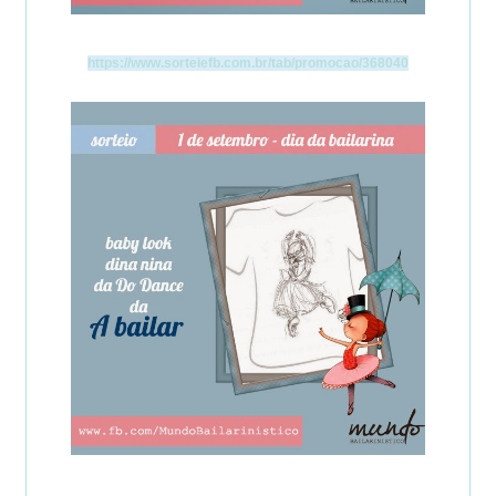
https://www.sorteiefb.com.br/tab/promocao/368040