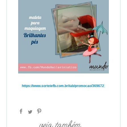
https://www.sorteiefb.com.br/tab/promocao/369672
veja também...