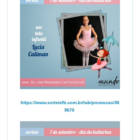
https://www.sorteiefb.com.br/tab/promocao/36
9670