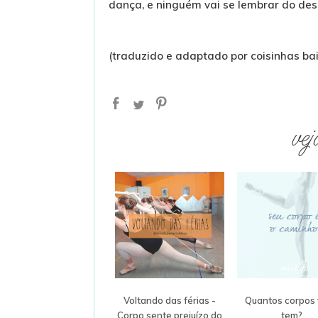
dança, e ninguém vai se lembrar do desl
(traduzido e adaptado por coisinhas bail
vej
Voltando das férias -
Quantos corpos
Corpo sente prejuízo do
tem?