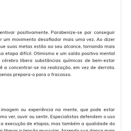
ntivar positivamente. Parabenize-se por conseguir
ar um movimento desafiador mais uma vez. Ao dizer
 que suas metas estão ao seu alcance, tornando mais
a etapa difícil. Otimismo e um saldo positivo mental
érebro libera substâncias químicas de bem-estar
 a concentrar-se na realização, em vez de derrota.
apenas prepara-o para o fracasso.
 imagem ou experiência na mente, que pode estar
omo ver, ouvir ou sentir. Especialistas defendem o uso
 a execução de etapas, mas também a qualidade do
 liberar a tensão muscular, fazendo sua dança mais