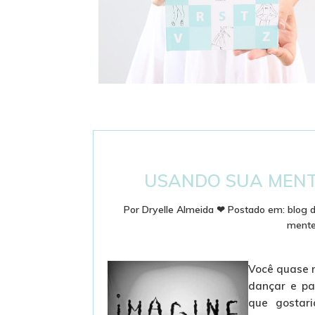
DICIONÁRIO DE BALLET - PASSOS E
TERMINOLOGIA
USANDO SUA MENT
Por
Dryelle Almeida
❤
Postado em:
blog d
mente 
Você quase n
dançar e pa
que gostar