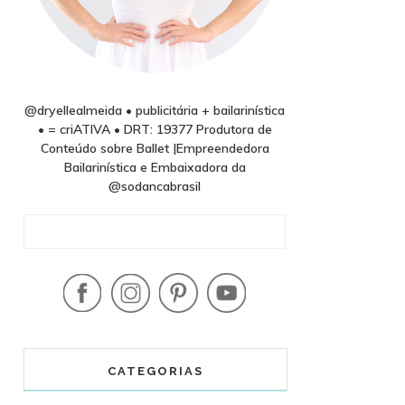
@dryellealmeida • publicitária + bailarinística
• = criATIVA • DRT: 19377 Produtora de
Conteúdo sobre Ballet |Empreendedora
Bailarinística e Embaixadora da
@sodancabrasil
CATEGORIAS