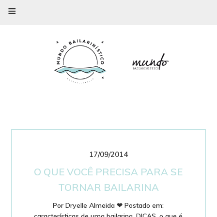
≡
17/09/2014
O QUE VOCÊ PRECISA PARA SE
TORNAR BAILARINA
Por
Dryelle Almeida
❤
Postado em:
características de uma bailarina
,
DICAS
,
o que é