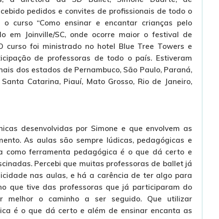
cebido pedidos e convites de profissionais de todo o
7 o curso “Como ensinar e encantar crianças pelo
ado em Joinville/SC, onde ocorre maior o festival de
 curso foi ministrado no hotel Blue Tree Towers e
icipação de professoras de todo o país. Estiveram
ionais dos estados de Pernambuco, São Paulo, Paraná,
 Santa Catarina, Piauí, Mato Grosso, Rio de Janeiro,
cnicas desenvolvidas por Simone e que envolvem as
mento. As aulas são sempre lúdicas, pedagógicas e
eira como ferramenta pedagógica é o que dá certo e
cinadas. Percebi que muitas professoras de ballet já
icidade nas aulas, e há a carência de ter algo para
no que tive das professoras que já participaram do
ar melhor o caminho a ser seguido. Que utilizar
ca é o que dá certo e além de ensinar encanta as