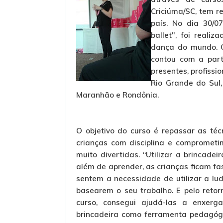
Criciúma/SC, tem re
país. No dia 30/0
ballet", foi realiz
dança do mundo. O
contou com a part
presentes, profiss
Rio Grande do Sul,
Maranhão e Rondônia.
O objetivo do curso é repassar as té
crianças com disciplina e comprometi
muito divertidas. “Utilizar a brincad
além de aprender, as crianças ficam fas
sentem a necessidade de utilizar a lud
basearem o seu trabalho. E pelo retor
curso, consegui ajudá-las a enxerg
brincadeira como ferramenta pedagógi