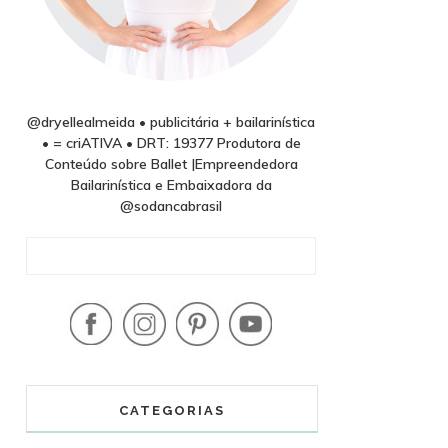
@dryellealmeida • publicitária + bailarinística
• = criATIVA • DRT: 19377 Produtora de
Conteúdo sobre Ballet |Empreendedora
Bailarinística e Embaixadora da
@sodancabrasil
CATEGORIAS