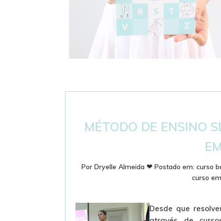
DICIONÁRIO DE BALLET - PASSOS E
TERMINOLOGIA
MÉTODO DE ENSINO S
EM
Por
Dryelle Almeida
❤
Postado em:
curso ba
curso em 
Desde que resolveu
através de curso