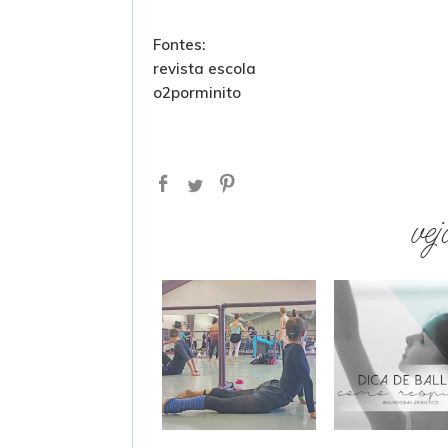
Fontes:
revista escola
o2porminito
vej