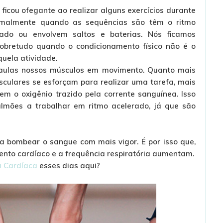
icou ofegante ao realizar alguns exercícios durante
rmalmente quando as sequências são têm o ritmo
ado ou envolvem saltos e baterias. Nós ficamos
sobretudo quando o condicionamento físico não é o
quela atividade.
aulas nossos músculos em movimento. Quanto mais
sculares se esforçam para realizar uma tarefa, mais
m o oxigênio trazido pela corrente sanguínea. Isso
ulmões a trabalhar em ritmo acelerado, já que são
a bombear o sangue com mais vigor. É por isso que,
mento cardíaco e a frequência respiratória aumentam.
a Cardíaca
esses dias aqui?