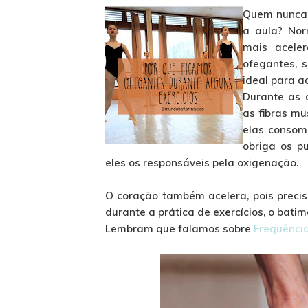
Quem nunca f
a aula? No
mais aceler
ofegantes, 
ideal para a
Durante as 
as fibras mu
elas consome
obriga os p
eles os responsáveis pela oxigenação.
O coração também acelera, pois precis
durante a prática de exercícios, o bati
Lembram que falamos sobre
Frequênci