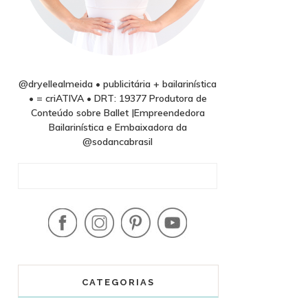
@dryellealmeida • publicitária + bailarinística
• = criATIVA • DRT: 19377 Produtora de
Conteúdo sobre Ballet |Empreendedora
Bailarinística e Embaixadora da
@sodancabrasil
CATEGORIAS