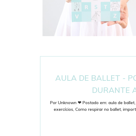
DICIONÁRIO DE BALLET - PASSOS E
TERMINOLOGIA
AULA DE BALLET - 
DURANTE A
Por
Unknown
❤
Postado em:
aula de ballet
exercícios
,
Como respirar no ballet
,
import