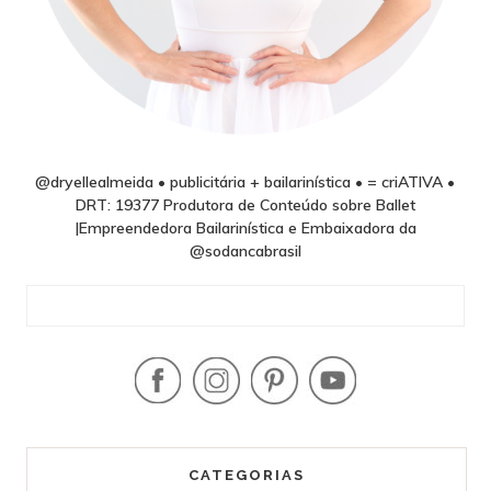
@dryellealmeida • publicitária + bailarinística • = criATIVA •
DRT: 19377 Produtora de Conteúdo sobre Ballet
|Empreendedora Bailarinística e Embaixadora da
@sodancabrasil
CATEGORIAS