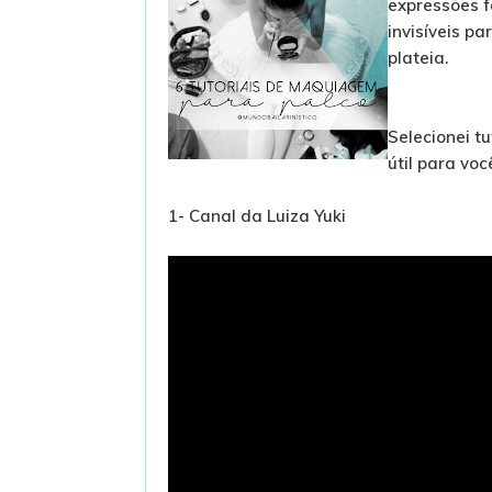
expressões f
invisíveis pa
plateia.
Selecionei t
útil para voc
1- Canal da Luiza Yuki