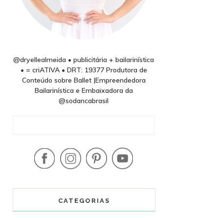
@dryellealmeida • publicitária + bailarinística
• = criATIVA • DRT: 19377 Produtora de
Conteúdo sobre Ballet |Empreendedora
Bailarinística e Embaixadora da
@sodancabrasil
CATEGORIAS