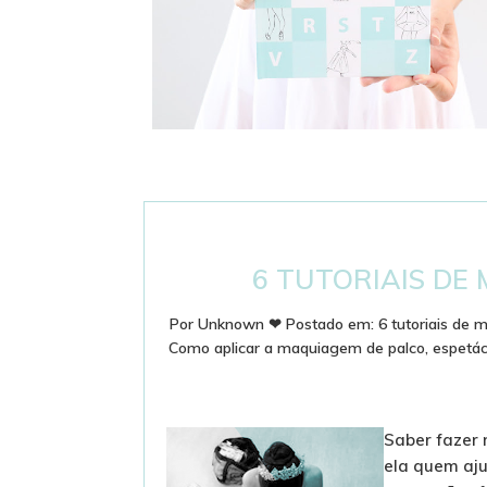
DICIONÁRIO DE BALLET - PASSOS E
TERMINOLOGIA
6 TUTORIAIS DE
Por
Unknown
❤
Postado em:
6 tutoriais de
Como aplicar a maquiagem de palco
,
espetác
Saber fazer 
ela quem aju