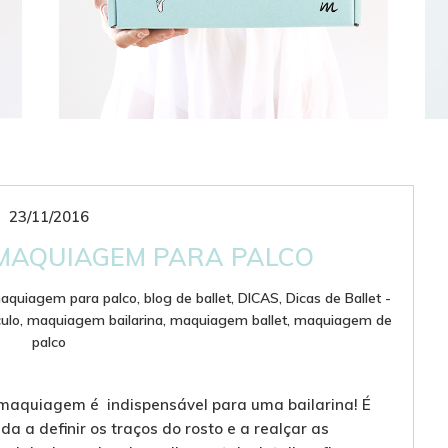
23/11/2016
CLUBE DE ASSINATURAS
BAILARINÍSTICO
 MAQUIAGEM PARA PALCO
 maquiagem para palco
,
blog de ballet
,
DICAS
,
Dicas de Ballet -
ulo
,
maquiagem bailarina
,
maquiagem ballet
,
maquiagem de
palco
maquiagem é indispensável para uma bailarina! É
da a definir os traços do rosto e a realçar as