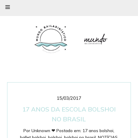
≡
15/03/2017
17 ANOS DA ESCOLA BOLSHOI
NO BRASIL
Por
Unknown
❤
Postado em:
17 anos bolshoi
,
ballet bolshoi
,
bolshoi
,
bolshoi no brasil
,
NOTÍCIAS