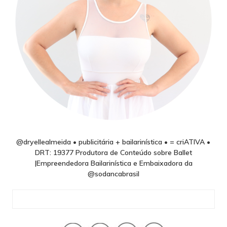
@dryellealmeida • publicitária + bailarinística • = criATIVA •
DRT: 19377 Produtora de Conteúdo sobre Ballet
|Empreendedora Bailarinística e Embaixadora da
@sodancabrasil