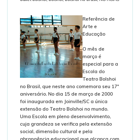
Referência de
Arte e
Educação
O mês de
março é
especial para a
Escola do
Teatro Bolshoi
no Brasil, que neste ano comemora seu 17º
aniversário. No dia 15 de março de 2000
foi inaugurada em Joinville/SC a única
extensão do Teatro Bolshoi no mundo.
Uma Escola em pleno desenvolvimento,
cuja grandeza se verifica pela extensão
social, dimensão cultural e pela
abrangência educacional que alcança com