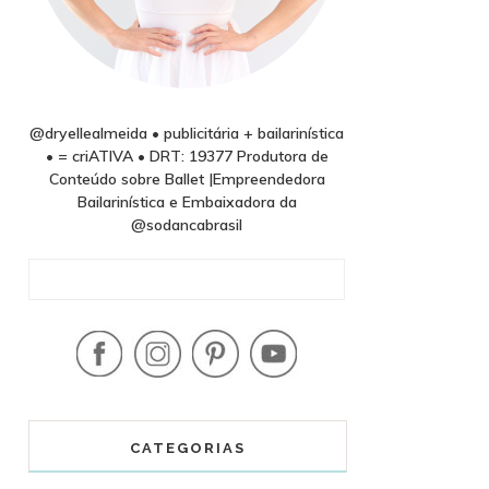
@dryellealmeida • publicitária + bailarinística
• = criATIVA • DRT: 19377 Produtora de
Conteúdo sobre Ballet |Empreendedora
Bailarinística e Embaixadora da
@sodancabrasil
CATEGORIAS