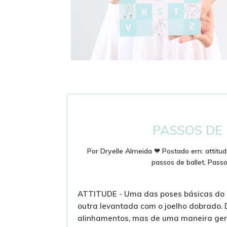
DICIONÁRIO DE BALLET - PASSOS E
TERMINOLOGIA
PASSOS DE 
Por
Dryelle Almeida
❤
Postado em:
attitud
passos de ballet
,
Passos
ATTITUDE - Uma das poses básicas do B
outra levantada com o joelho dobrado. 
alinhamentos, mas de uma maneira gera