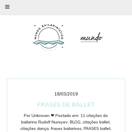
≡
18/03/2019
FRASES DE BALLET
Por
Unknown
❤
Postado em:
11 citações do
bailarino Rudolf Nureyev
,
BLOG
,
citações ballet
,
citações dança
,
frases bailarinos
,
FRASES ballet
,