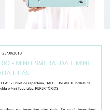
23/09/2013
CLUBE DE ASSINATURAS
BAILARINÍSTICO
IO - MINI ESMERALDA E MINI
ADA LILÁS
 CLASS
,
Ballet de repertório
,
BALLET INFANTIL
,
ballets de
alda e Mini Fada Lilás
,
REPERTÓRIOS
spondem ao incentivo dos pais. Se você incentivar,