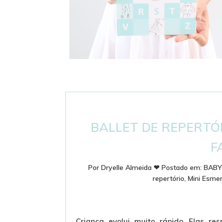
DICIONÁRIO DE BALLET - PASSOS E
TERMINOLOGIA
BALLET DE REPERTÓR
F
Por
Dryelle Almeida
❤
Postado em:
BABY
repertório
,
Mini Esmer
Criança evolui muito rápido. Elas re