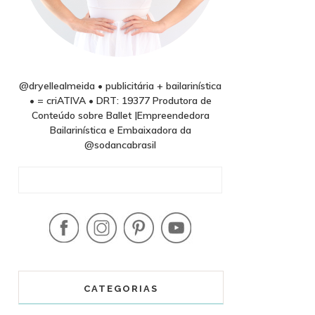
@dryellealmeida • publicitária + bailarinística
• = criATIVA • DRT: 19377 Produtora de
Conteúdo sobre Ballet |Empreendedora
Bailarinística e Embaixadora da
@sodancabrasil
CATEGORIAS