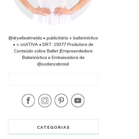
@dryellealmeida • publicitária + bailarinística
• = criATIVA • DRT: 19377 Produtora de
Conteúdo sobre Ballet |Empreendedora
Bailarinística e Embaixadora da
@sodancabrasil
CATEGORIAS