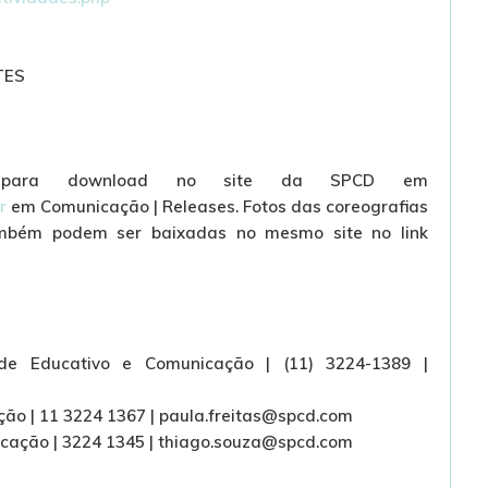
TES
el para download no site da SPCD em
br
em Comunicação | Releases. Fotos das coreografias
mbém podem ser baixadas no mesmo site no link
e Educativo e Comunicação | (11) 3224-1389 |
ção | 11 3224 1367 | paula.freitas@spcd.com
cação | 3224 1345 | thiago.souza@spcd.com