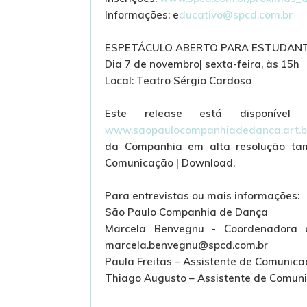
Informações: e
ducativo@spcd.com.br
ESPETÁCULO ABERTO PARA ESTUDAN
Dia 7 de novembro| sexta-feira, às 15h
Local: Teatro Sérgio Cardoso
Este release está disponív
www.saopaulocompanhiadedanca.art.
da Companhia em alta resolução ta
Comunicação | Download.
Para entrevistas ou mais informações:
São Paulo Companhia de Dança
Marcela Benvegnu - Coordenadora d
marcela.benvegnu@spcd.com.br
Paula Freitas – Assistente de Comunica
Thiago Augusto – Assistente de Comuni