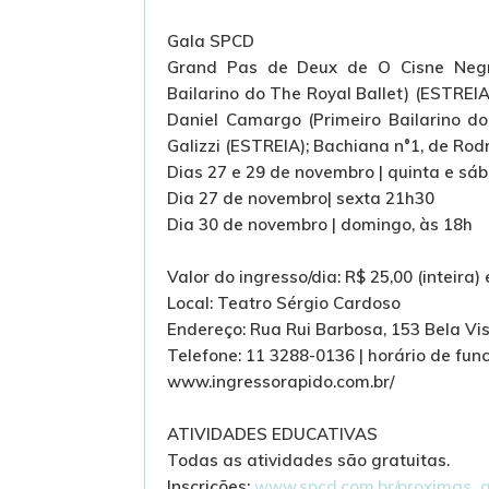
Gala SPCD
Grand Pas de Deux de O Cisne Negro
Bailarino do The Royal Ballet) (ESTRE
Daniel Camargo (Primeiro Bailarino do
Galizzi (ESTREIA); Bachiana n°1, de Rod
Dias 27 e 29 de novembro | quinta e sá
Dia 27 de novembro| sexta 21h30
Dia 30 de novembro | domingo, às 18h
Valor do ingresso/dia: R$ 25,00 (inteira)
Local: Teatro Sérgio Cardoso
Endereço: Rua Rui Barbosa, 153 Bela Vis
Telefone: 11 3288-0136 | horário de fu
www.ingressorapido.com.br/‎
ATIVIDADES EDUCATIVAS
Todas as atividades são gratuitas.
Inscrições:
www.spcd.com.br/proximas_a