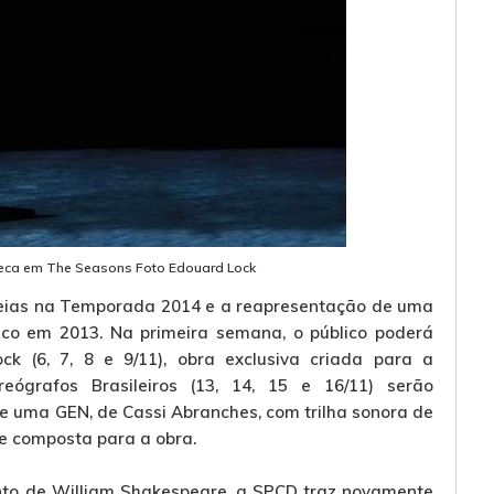
Reca em The Seasons Foto Edouard Lock
reias na Temporada 2014 e a reapresentação de uma
lico em 2013. Na primeira semana, o público poderá
k (6, 7, 8 e 9/11), obra exclusiva criada para a
eógrafos Brasileiros (13, 14, 15 e 16/11) serão
e uma GEN, de Cassi Abranches, com trilha sonora de
te composta para a obra.
nto de William Shakespeare, a SPCD traz novamente