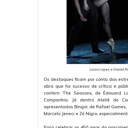
Luiza Lopes e Daniel 
Os destaques ficam por conta das est
obra que foi sucesso de crítica e púb
conferir The Seasons, de Édouard Loc
Companhia. Já dentro Ateliê de Cor
apresentados Bingo!, de Rafael Gomes, 
Marcelo Jeneci e Zé Nigro, especialmen
Para celebrar os 450 anos do nascime