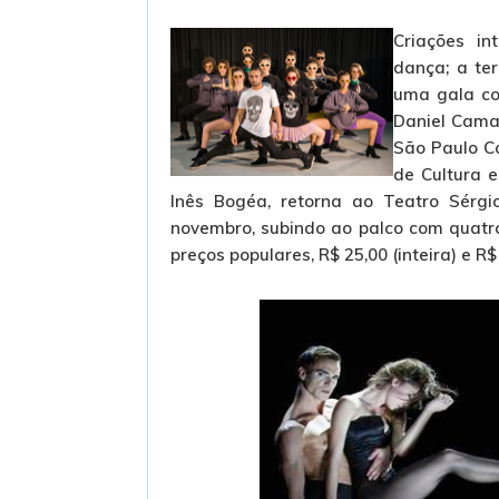
Criações i
dança; a ter
uma gala co
Daniel Camar
São Paulo C
de Cultura 
Inês Bogéa, retorna ao Teatro Sérg
novembro, subindo ao palco com quatr
preços populares, R$ 25,00 (inteira) e R