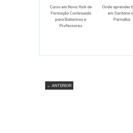
Curso em Nova York de
Onde aprender b
Formação Continuada
em Santana 
para Bailarinos e
Parnaíba
Professores
← ANTERIOR