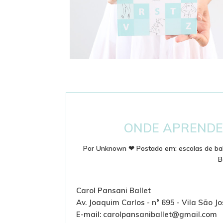
DICIONÁRIO DE BALLET - PASSOS E
TERMINOLOGIA
ONDE APRENDE
Por
Unknown
❤
Postado em:
escolas de bal
B
Carol Pansani Ballet
Av. Joaquim Carlos - n° 695 - Vila São J
E-mail: carolpansaniballet@gmail.com