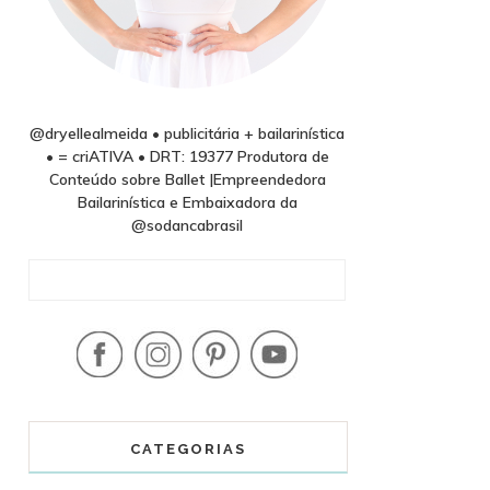
@dryellealmeida • publicitária + bailarinística
• = criATIVA • DRT: 19377 Produtora de
Conteúdo sobre Ballet |Empreendedora
Bailarinística e Embaixadora da
@sodancabrasil
CATEGORIAS