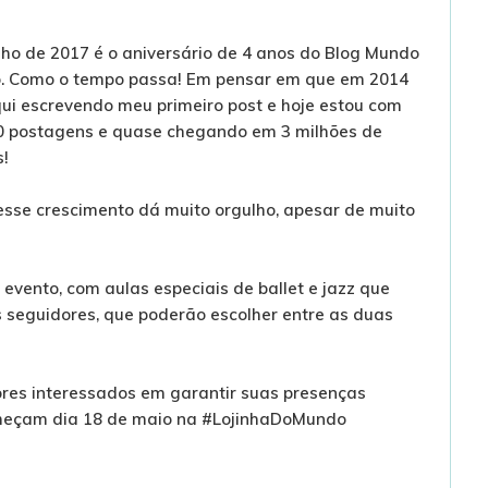
nho de 2017 é o aniversário de 4 anos do Blog Mundo
co. Como o tempo passa! Em pensar em que em 2014
ui escrevendo meu primeiro post e hoje estou com
0 postagens e quase chegando em 3 milhões de
s!
esse crescimento dá muito orgulho, apesar de muito
vento, com aulas especiais de ballet e jazz que
s seguidores, que poderão escolher entre as duas
res interessados em garantir suas presenças
começam dia 18 de maio na #LojinhaDoMundo