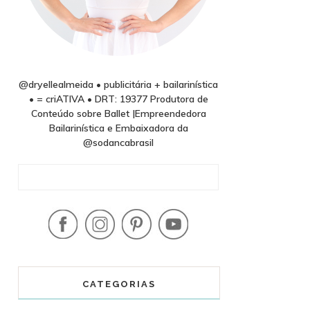
@dryellealmeida • publicitária + bailarinística
• = criATIVA • DRT: 19377 Produtora de
Conteúdo sobre Ballet |Empreendedora
Bailarinística e Embaixadora da
@sodancabrasil
CATEGORIAS