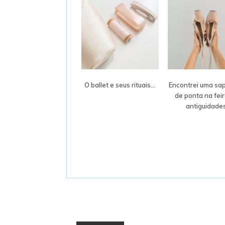
O ballet e seus rituais...
Encontrei uma sap
de ponta na fei
antiguidade