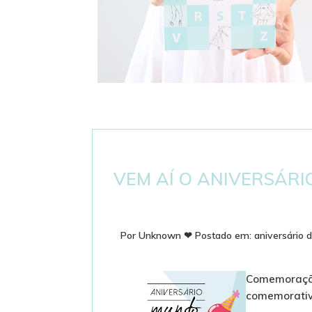
DICIONÁRIO DE BALLET - PASSOS E
TERMINOLOGIA
VEM AÍ O ANIVERSÁRI
Por
Unknown
❤
Postado em:
aniversário 
Comemoração
comemorativ