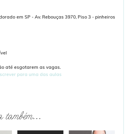
ldorado em SP - Av. Rebouças 3970, Piso 3 - pinheiros
ível
rão até esgotarem as vagas.
nscrever para uma das aulas
a também...