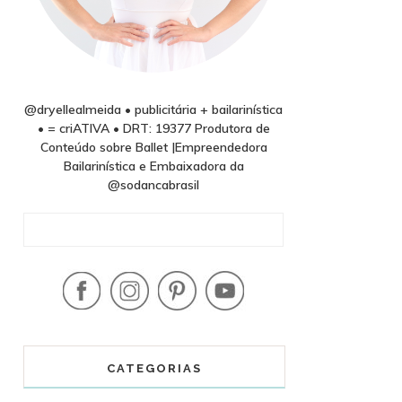
@dryellealmeida • publicitária + bailarinística
• = criATIVA • DRT: 19377 Produtora de
Conteúdo sobre Ballet |Empreendedora
Bailarinística e Embaixadora da
@sodancabrasil
CATEGORIAS