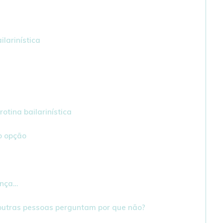
larinística
otina bailarinística
mo opção
ança…
outras pessoas perguntam por que não?