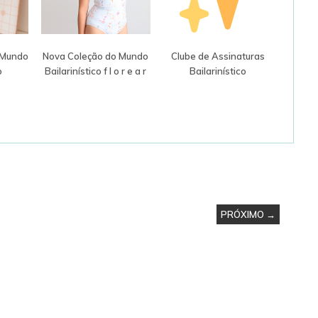
- Mundo
Nova Coleção do Mundo
Clube de Assinaturas
o
Bailarinístico f l o r e a r
Bailarinístico
PRÓXIMO →