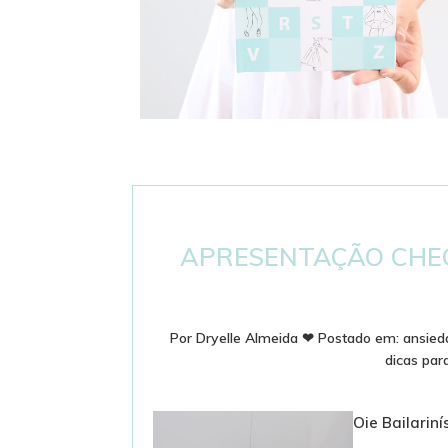
DICIONÁRIO DE BALLET - PASSOS E
TERMINOLOGIA
APRESENTAÇÃO CHEG
Por
Dryelle Almeida
❤
Postado em:
ansied
dicas par
Oie Bailariní