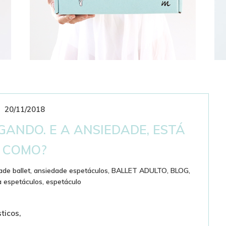
20/11/2018
CLUBE DE ASSINATURAS
BAILARINÍSTICO
ANDO. E A ANSIEDADE, ESTÁ
COMO?
ade ballet
,
ansiedade espetáculos
,
BALLET ADULTO
,
BLOG
,
a espetáculos
,
espetáculo
sticos,