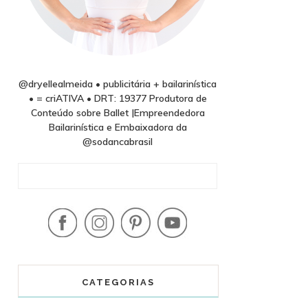
@dryellealmeida • publicitária + bailarinística
• = criATIVA • DRT: 19377 Produtora de
Conteúdo sobre Ballet |Empreendedora
Bailarinística e Embaixadora da
@sodancabrasil
CATEGORIAS