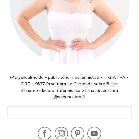
@dryellealmeida • publicitária + bailarinística • = criATIVA •
DRT: 19377 Produtora de Conteúdo sobre Ballet
|Empreendedora Bailarinística e Embaixadora da
@sodancabrasil