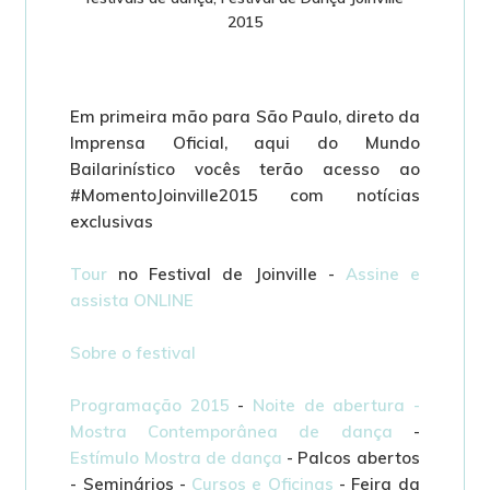
2015
Em primeira mão para São Paulo, direto da
Imprensa Oficial, aqui do Mundo
Bailarinístico vocês terão acesso ao
#MomentoJoinville2015 com notícias
exclusivas
Tour
no Festival de Joinville -
Assine e
assista ONLINE
Sobre o festival
Programação 2015
-
Noite de abertura -
Mostra Contemporânea de dança
-
Estímulo Mostra de dança
- Palcos abertos
- Seminários -
Cursos e Oficinas
- Feira da