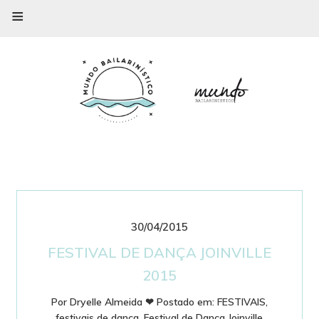
≡
30/04/2015
FESTIVAL DE DANÇA JOINVILLE
2015
Por
Dryelle Almeida
❤
Postado em:
FESTIVAIS
,
festivais de dança
,
Festival de Dança Joinville