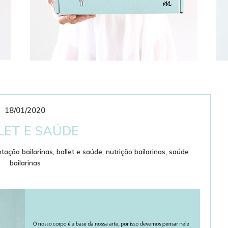
18/01/2020
CLUBE DE ASSINATURAS
BAILARINÍSTICO
LET E SAÚDE
tação bailarinas
,
ballet e saúde
,
nutrição bailarinas
,
saúde
bailarinas