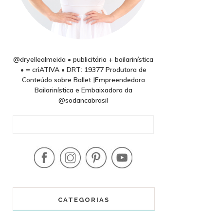
@dryellealmeida • publicitária + bailarinística
• = criATIVA • DRT: 19377 Produtora de
Conteúdo sobre Ballet |Empreendedora
Bailarinística e Embaixadora da
@sodancabrasil
CATEGORIAS