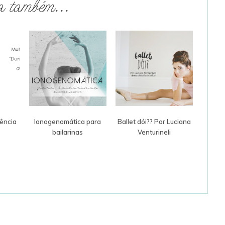
a também...
uência
Ionogenomática para
Ballet dói?? Por Luciana
bailarinas
Venturineli