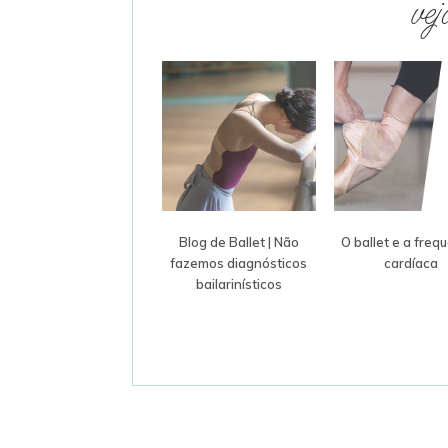
vej
Blog de Ballet | Não
O ballet e a freq
fazemos diagnósticos
cardíaca
bailarinísticos